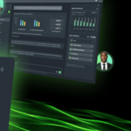
ria Che
ente.
specializzati e autonomi in
⛶