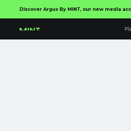
Discover Argus By MINT, our new media acco
Pl
Il Tuo Nuovo
Sempre Atti
Livello Enter