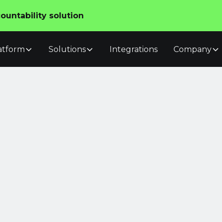
untability solution
atform
Solutions
Integrations
Company
 Team AI:
vo.
prise.