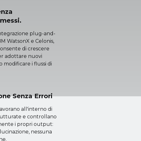
enza
messi.
'integrazione plug-and-
BM WatsonX e Celonis,
consente di crescere
r adottare nuovi
 modificare i flussi di
one Senza Errori
lavorano all'interno di
rutturate e controllano
ente i propri output:
lucinazione, nessuna
ne.