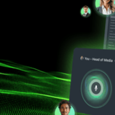
igenza Pubblicita
ra 24/7. Letteralm
lle tue campagne pubblicitarie con agenti AI coordinati, 
ogni fase operativa.