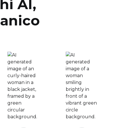
i AI,
anico