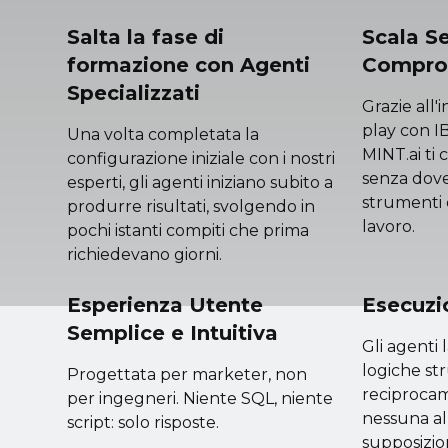
Salta la fase di
Scala S
formazione con Agenti
Compro
Specializzati
Grazie all
play con I
Una volta completata la
MINT.ai ti 
configurazione iniziale con i nostri
senza dove
esperti, gli agenti iniziano subito a
strumenti o
produrre risultati, svolgendo in
lavoro.
pochi istanti compiti che prima
richiedevano giorni.
Esperienza Utente
Esecuzi
Semplice e Intuitiva
Gli agenti 
logiche st
Progettata per marketer, non
reciprocam
per ingegneri. Niente SQL, niente
nessuna al
script: solo risposte.
supposizio