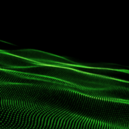
Intell
Lavo
Rivoluziona la gestione de
▶