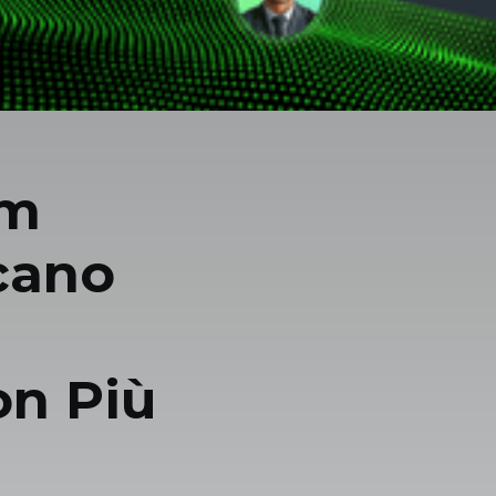
am
cano
on Più